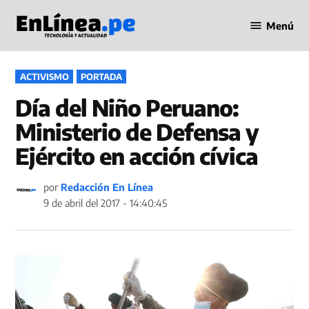
Saltar
Menú
al
Periodismo
contenido
en Línea
PUBLICADO
ACTIVISMO
PORTADA
EN
Día del Niño Peruano:
Ministerio de Defensa y
Ejército en acción cívica
por
Redacción En Línea
9 de abril del 2017 - 14:40:45