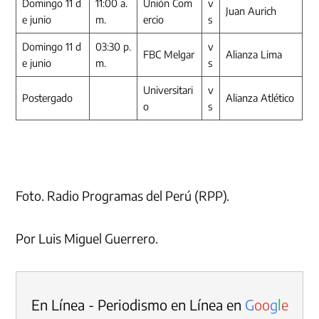
Domingo 11 d
11:00 a.
Unión Com
v
Juan Aurich
e junio
m.
ercio
s
Domingo 11 d
03:30 p.
v
FBC Melgar
Alianza Lima
e junio
m.
s
Universitari
v
Postergado
Alianza Atlético
o
s
Foto. Radio Programas del Perú (RPP).
Por Luis Miguel Guerrero.
En Línea - Periodismo en Línea en
G
o
o
g
l
e