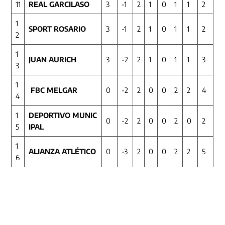
11
REAL GARCILASO
3
-1
2
1
0
1
1
2
1
SPORT ROSARIO
3
-1
2
1
0
1
1
2
2
1
JUAN AURICH
3
-2
2
1
0
1
1
3
3
1
FBC MELGAR
0
-2
2
0
0
2
2
4
4
1
DEPORTIVO
MUNIC
0
-2
2
0
0
2
0
2
5
IPAL
1
ALIANZA ATLÉTICO
0
-3
2
0
0
2
2
5
6