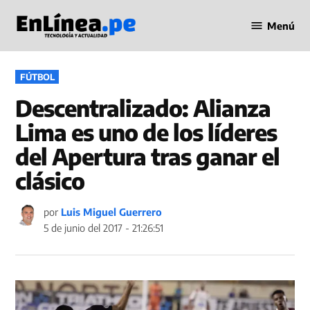
Saltar
Menú
al
Periodismo
contenido
en Línea
PUBLICADO
FÚTBOL
EN
Descentralizado: Alianza
Lima es uno de los líderes
del Apertura tras ganar el
clásico
por
Luis Miguel Guerrero
5 de junio del 2017 - 21:26:51