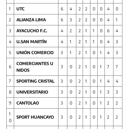
1
UTC
6
4
2
2
0
0
4
0
2
ALIANZA LIMA
6
3
2
2
0
0
4
1
3
AYACUCHO F.C.
4
2
2
1
1
0
6
4
4
U.SAN MARTÍN
4
1
2
1
1
0
4
3
5
UNIÓN COMERCIO
3
1
2
1
0
1
4
3
COMERCIANTES U
6
3
0
2
1
0
1
7
7
NIDOS
7
SPORTING CRISTAL
3
0
2
1
0
1
4
4
8
UNIVERSITARIO
3
0
2
1
0
1
3
3
9
CANTOLAO
3
0
2
1
0
1
2
2
1
SPORT HUANCAYO
3
0
2
1
0
1
2
2
0