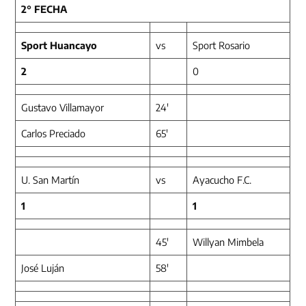
2° FECHA
Sport Huancayo
vs
Sport Rosario
2
0
Gustavo Villamayor
24′
Carlos Preciado
65′
U. San Martín
vs
Ayacucho F.C.
1
1
45′
Willyan Mimbela
José Luján
58′