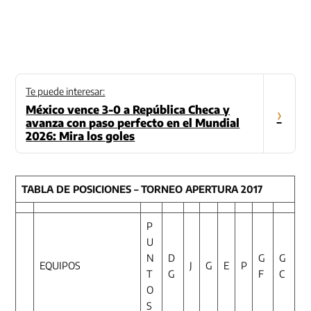
Te puede interesar:
México vence 3-0 a República Checa y
›
avanza con paso perfecto en el Mundial
2026: Mira los goles
TABLA DE POSICIONES – TORNEO APERTURA 2017
P
U
N
D
G
G
EQUIPOS
J
G
E
P
T
G
F
C
O
S