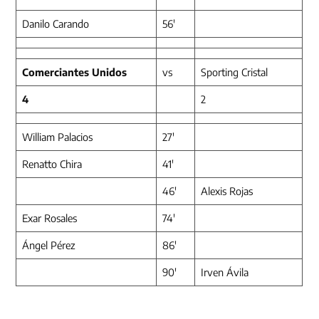
Danilo Carando
56′
Comerciantes Unidos
vs
Sporting Cristal
4
2
William Palacios
27′
Renatto Chira
41′
46′
Alexis Rojas
Exar Rosales
74′
Ángel Pérez
86′
90′
Irven Ávila