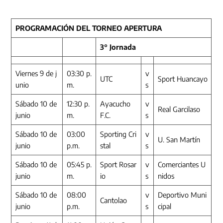
PROGRAMACIÓN DEL TORNEO APERTURA
3° Jornada
Viernes 9 de j
03:30 p.
v
UTC
Sport Huancayo
unio
m.
s
Sábado 10 de
12:30 p.
Ayacucho
v
Real Garcilaso
junio
m.
F.C.
s
Sábado 10 de
03:00
Sporting Cri
v
U. San Martín
junio
p.m.
stal
s
Sábado 10 de
05:45 p.
Sport Rosar
v
Comerciantes U
junio
m.
io
s
nidos
Sábado 10 de
08:00
v
Deportivo Muni
Cantolao
junio
p.m.
s
cipal