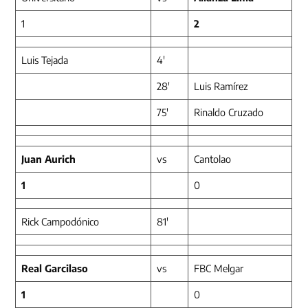
1
2
Luis Tejada
4′
28′
Luis Ramírez
75′
Rinaldo Cruzado
Juan Aurich
vs
Cantolao
1
0
Rick Campodónico
81′
Real Garcilaso
vs
FBC Melgar
1
0