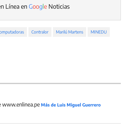
en Línea en
G
o
o
g
l
e
Noticias
omputadoras
Contralor
Marilú Martens
MINEDU
de www.enlinea.pe
Más de Luis Miguel Guerrero