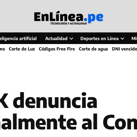
ligencia artificial
Actualidad
Deportes en Línea
Mi
Open
Open
smo
Corte de Luz
Códigos Free Fire
Corte de agua
DNI vencid
dropdown
dropdo
menu
menu
K denuncia
almente al Con