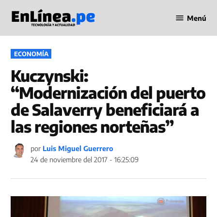
Saltar
Menú
al
Periodismo
contenido
en Línea
PUBLICADO
ECONOMÍA
EN
Kuczynski:
“Modernización del puerto
de Salaverry beneficiará a
las regiones norteñas”
por
Luis Miguel Guerrero
24 de noviembre del 2017 - 16:25:09