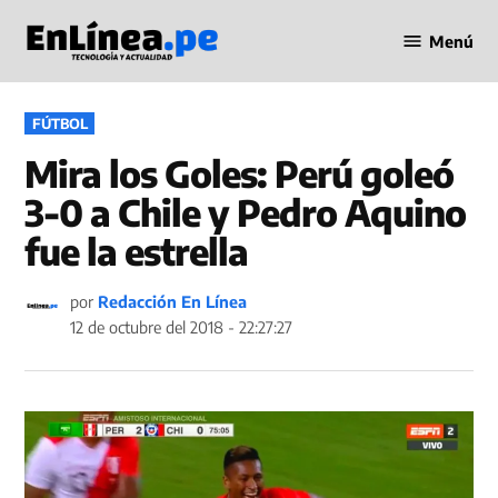
Saltar
Menú
al
Periodismo
contenido
en Línea
PUBLICADO
FÚTBOL
EN
Mira los Goles: Perú goleó
3-0 a Chile y Pedro Aquino
fue la estrella
por
Redacción En Línea
12 de octubre del 2018 - 22:27:27