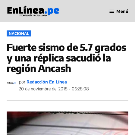
Saltar
Menú
al
Periodismo
contenido
en Línea
PUBLICADO
NACIONAL
EN
Fuerte sismo de 5.7 grados
y una réplica sacudió la
región Ancash
por
Redacción En Línea
20 de noviembre del 2018 - 06:28:08