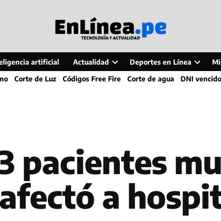
ligencia artificial
Actualidad
Deportes en Línea
Mi
Open
Open
smo
Corte de Luz
Códigos Free Fire
Corte de agua
DNI vencid
dropdown
dropdo
menu
menu
3 pacientes mu
afectó a hospit