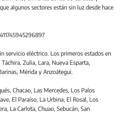
nque algunos sectores están sin luz desde hace
104411745945296897
sin servicio eléctrico. Los primeros estados en
 Táchira, Zulia, Lara, Nueva Esparta,
Barinas, Mérida y Anzoátegui.
qués, Chacao, Las Mercedes, Los Palos
ve, El Paraíso, La Urbina, El Rosal, Los
yera, La Carlota, Chuao, Sebucán, San