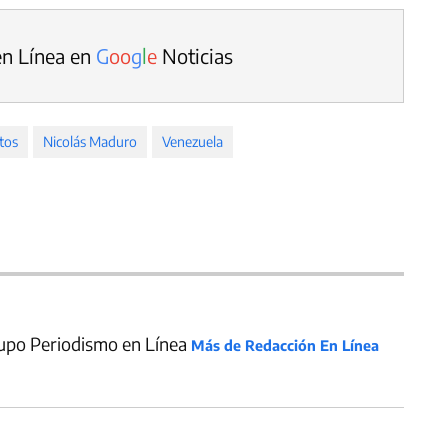
en Línea en
G
o
o
g
l
e
Noticias
tos
Nicolás Maduro
Venezuela
upo Periodismo en Línea
Más de Redacción En Línea