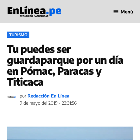
Saltar
Menú
al
Periodismo
contenido
en Línea
PUBLICADO
TURISMO
EN
Tu puedes ser
guardaparque por un día
en Pómac, Paracas y
Titicaca
por
Redacción En Línea
9 de mayo del 2019 - 23:31:56