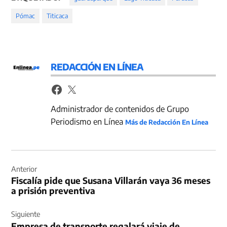
Pómac
Titicaca
REDACCIÓN EN LÍNEA
Administrador de contenidos de Grupo
Periodismo en Línea
Más de Redacción En Línea
Navegación
de
Anterior
Fiscalía pide que Susana Villarán vaya 36 meses
entradas
a prisión preventiva
Siguiente
Empresa de transporte regalará viaje de