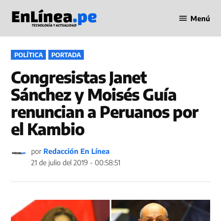
Saltar
Menú
al
Periodismo
contenido
en Línea
PUBLICADO
POLÍTICA
PORTADA
EN
Congresistas Janet
Sánchez y Moisés Guía
renuncian a Peruanos por
el Kambio
por
Redacción En Línea
21 de julio del 2019 - 00:58:51