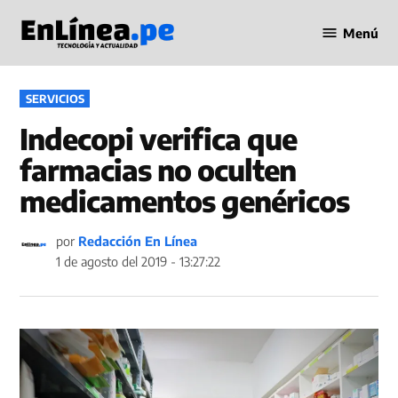
Saltar
Menú
al
Periodismo
contenido
en Línea
PUBLICADO
SERVICIOS
EN
Indecopi verifica que
farmacias no oculten
medicamentos genéricos
por
Redacción En Línea
1 de agosto del 2019 - 13:27:22