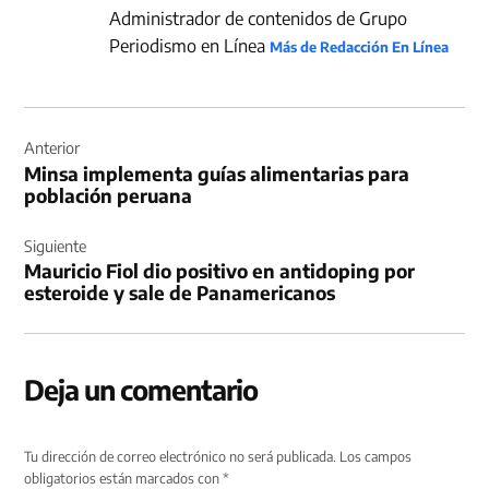
Administrador de contenidos de Grupo
Periodismo en Línea
Más de Redacción En Línea
Navegación
de
Anterior
Minsa implementa guías alimentarias para
entradas
población peruana
Siguiente
Mauricio Fiol dio positivo en antidoping por
esteroide y sale de Panamericanos
Deja un comentario
Tu dirección de correo electrónico no será publicada.
Los campos
obligatorios están marcados con
*