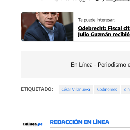
Te puede interesar:
Odebrecht: Fiscal cit
Julio Guzmán recibió
En Línea - Periodismo 
ETIQUETADO:
César Villanueva
Codinomes
din
REDACCIÓN EN LÍNEA