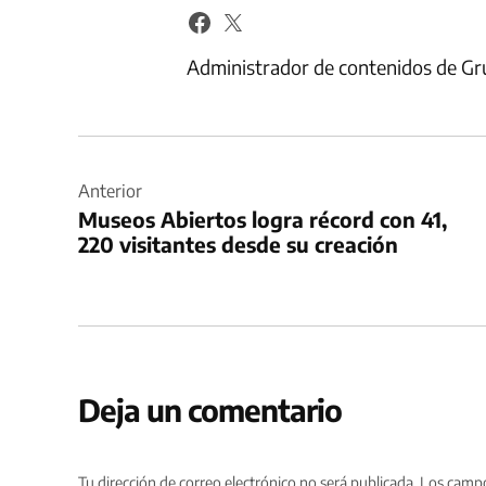
Administrador de contenidos de Gr
Navegación
de
Anterior
Museos Abiertos logra récord con 41,
entradas
220 visitantes desde su creación
Deja un comentario
Tu dirección de correo electrónico no será publicada.
Los campo