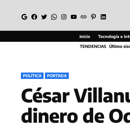
Saltar
al
Google
Facebook
Twitter
Whatsapp
Instagram
YouTube
Web
Pinterest
Linkedin
contenido
Inicio
Tecnología e inte
TENDENCIAS
Último si
PUBLICADO
POLÍTICA
PORTADA
EN
César Villan
dinero de O