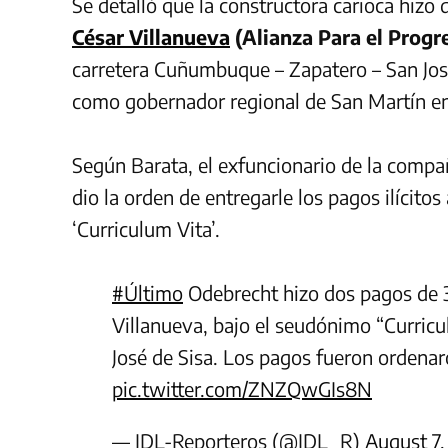
Se detalló que la constructora carioca hizo
César Villanueva
(Alianza Para el Progr
carretera Cuñumbuque – Zapatero – San Jos
como gobernador regional de San Martín e
Según Barata, el exfuncionario de la compa
dio la orden de entregarle los pagos ilícito
‘Curriculum Vita’.
#Último
Odebrecht hizo dos pagos de 3
Villanueva, bajo el seudónimo “Curricul
José de Sisa. Los pagos fueron ordenar
pic.twitter.com/ZNZQwGIs8N
— IDL-Reporteros (@IDL_R)
August 7,