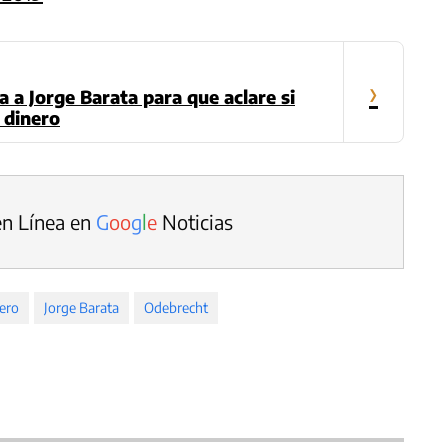
›
a a Jorge Barata para que aclare si
 dinero
en Línea en
G
o
o
g
l
e
Noticias
ero
Jorge Barata
Odebrecht