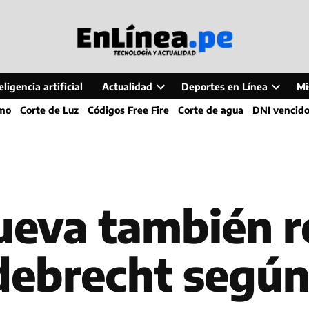
ligencia artificial
Actualidad
Deportes en Línea
Mi
Open
Open
smo
Corte de Luz
Códigos Free Fire
Corte de agua
DNI vencid
dropdown
dropdo
menu
menu
ueva también r
debrecht segú