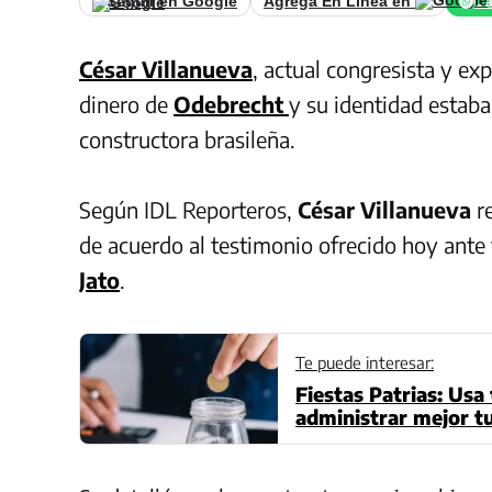
Seguir en Google
Agrega En Línea en
Ca
César Villanueva
, actual congresista y ex
dinero de
Odebrecht
y su identidad estab
constructora brasileña.
Según IDL Reporteros,
César Villanueva
r
de acuerdo al testimonio ofrecido hoy ante 
Jato
.
Te puede interesar:
Fiestas Patrias: Usa
administrar mejor t