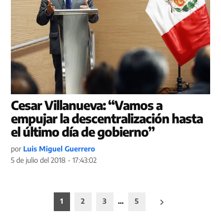
Cesar Villanueva: “Vamos a
empujar la descentralización hasta
el último día de gobierno”
por
Luis Miguel Guerrero
5 de julio del 2018 - 17:43:02
Paginación
1
2
3
…
5
de