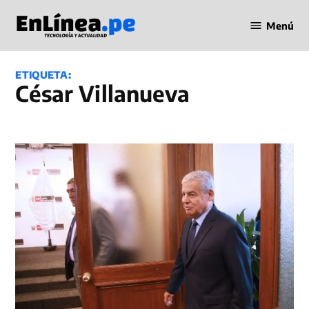
Saltar
Menú
al
Periodismo
contenido
en Línea
ETIQUETA:
César Villanueva