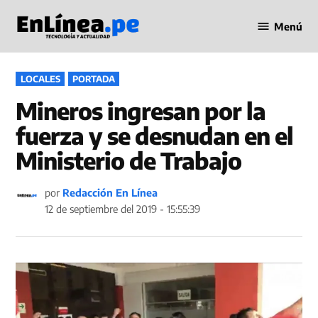
Saltar
Menú
al
Periodismo
contenido
en Línea
PUBLICADO
LOCALES
PORTADA
EN
Mineros ingresan por la
fuerza y se desnudan en el
Ministerio de Trabajo
por
Redacción En Línea
12 de septiembre del 2019 - 15:55:39