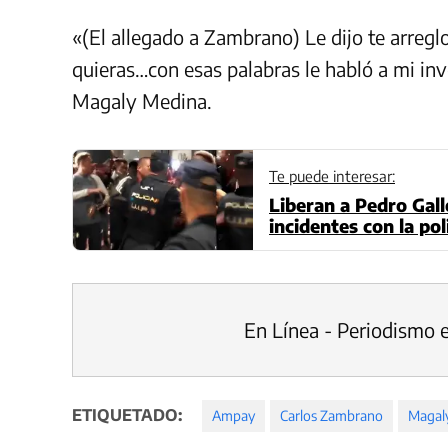
«(El allegado a Zambrano) Le dijo te arreglo
quieras…con esas palabras le habló a mi in
Magaly Medina.
Te puede interesar:
Liberan a Pedro Gall
incidentes con la po
En Línea - Periodismo 
ETIQUETADO:
Ampay
Carlos Zambrano
Magal