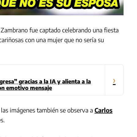
 Zambrano fue captado celebrando una fiesta
 cariñosas con una mujer que no sería su
›
esa” gracias a la IA y alienta a la
con emotivo mensaje
n las imágenes también se observa a
Carlos
s.