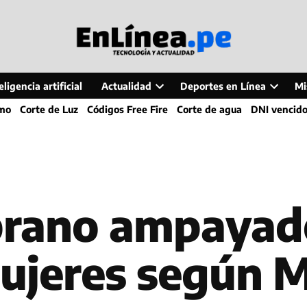
ligencia artificial
Actualidad
Deportes en Línea
Mi
Open
Open
smo
Corte de Luz
Códigos Free Fire
Corte de agua
DNI vencid
dropdown
dropdo
menu
menu
brano ampayado
mujeres según 