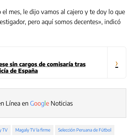
 el mes, le dijo vamos al cajero y te doy lo que
vestigador, pero aquí somos decentes», indicó
›
ese sin cargos de comisaría tras
licía de España
en Línea en
G
o
o
g
l
e
Noticias
y TV
Magaly TV la firme
Selección Peruana de Fútbol