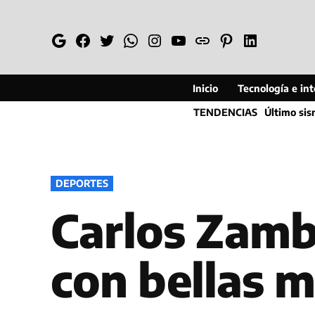
Saltar
al
Google
Facebook
Twitter
Whatsapp
Instagram
YouTube
Web
Pinterest
Linkedin
contenido
Inicio
Tecnología e inte
TENDENCIAS
Último si
PUBLICADO
DEPORTES
EN
Carlos Zam
con bellas 