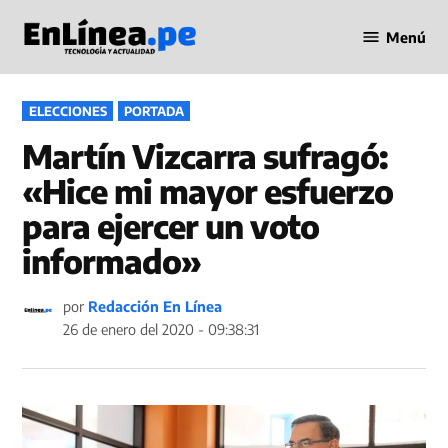
Saltar
Menú
al
Periodismo
contenido
en Línea
PUBLICADO
ELECCIONES
PORTADA
EN
Martín Vizcarra sufragó:
«Hice mi mayor esfuerzo
para ejercer un voto
informado»
por
Redacción En Línea
26 de enero del 2020 - 09:38:31