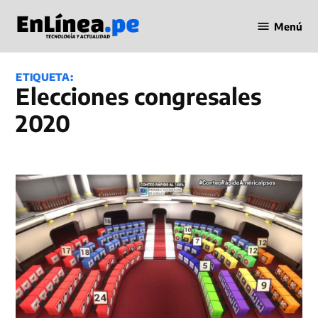
Saltar
Menú
al
Periodismo
contenido
en Línea
ETIQUETA:
elecciones congresales
2020