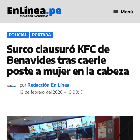
Saltar
Menú
al
Periodismo
contenido
en Línea
PUBLICADO
POLICIAL
PORTADA
EN
Surco clausuró KFC de
Benavides tras caerle
poste a mujer en la cabeza
por
Redacción En Línea
13 de febrero del 2020 - 10:08:17