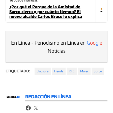
Te puede interesar:
¿Por qué el Parque de la Amistad de
›
Surco cierra y por cuánto tiempo? El
nuevo alcalde Carlos Bruce lo explica
En Línea - Periodismo en Línea en
G
o
o
g
l
e
Noticias
ETIQUETADO:
clausura
Herida
KFC
Mujer
Surco
REDACCIÓN EN LÍNEA