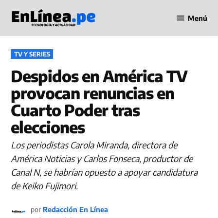
Saltar
Menú
al
Periodismo
contenido
en Línea
PUBLICADO
TV Y SERIES
EN
Despidos en América TV
provocan renuncias en
Cuarto Poder tras
elecciones
Los periodistas Carola Miranda, directora de
América Noticias y Carlos Fonseca, productor de
Canal N, se habrían opuesto a apoyar candidatura
de Keiko Fujimori.
por
Redacción En Línea