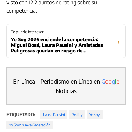
visto con 12.2 puntos de rating sobre su
competencia.
Te puede interesar:
Yo Soy 2026 enciende la competencia:
›
Miguel Bosé, Laura Pausini y Amistades
Peligrosas quedan en riesgo de
eliminación
En Línea - Periodismo en Línea en
G
o
o
g
l
e
Noticias
ETIQUETADO:
Laura Pausini
Reality
Yo soy
Yo Soy: nueva Generación