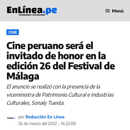
Saltar
Menú
al
Periodismo
contenido
en Línea
PUBLICADO
CINE
EN
Cine peruano será el
invitado de honor en la
edición 26 del Festival de
Málaga
El anuncio se realizó con la presencia de la
viceministra de Patrimonio Cultural e Industrias
Culturales, Sonaly Tuesta.
por
Redacción En Línea
26 de marzo del 2022 - 14:22:00