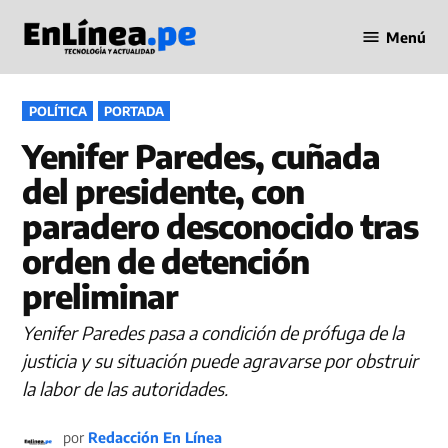
Saltar
Menú
al
Periodismo
contenido
en Línea
PUBLICADO
POLÍTICA
PORTADA
EN
Yenifer Paredes, cuñada
del presidente, con
paradero desconocido tras
orden de detención
preliminar
Yenifer Paredes pasa a condición de prófuga de la
justicia y su situación puede agravarse por obstruir
la labor de las autoridades.
por
Redacción En Línea