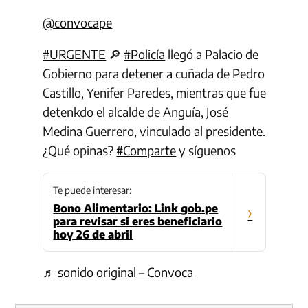
@convocape
#URGENTE
🔎
#Policía
llegó a Palacio de
Gobierno para detener a cuñada de Pedro
Castillo, Yenifer Paredes, mientras que fue
detenkdo el alcalde de Anguía, José
Medina Guerrero, vinculado al presidente.
¿Qué opinas?
#Comparte
y síguenos
Te puede interesar:
Bono Alimentario: Link gob.pe
›
para revisar si eres beneficiario
hoy 26 de abril
♬ sonido original – Convoca