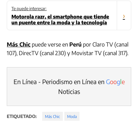
Te puede interesar:
›
Motorola razr, el smartphone que tiende
un puente entre la moda y la tecnología
Más Chic
puede verse en
Perú
por Claro TV (canal
107), DirecTV (canal 230) y Movistar TV (canal 317).
En Línea - Periodismo en Línea en
G
o
o
g
l
e
Noticias
ETIQUETADO:
Más Chic
Moda