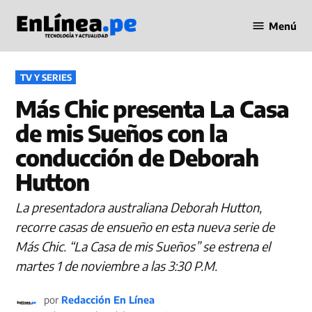
Saltar
Menú
al
Periodismo
contenido
en Línea
PUBLICADO
TV Y SERIES
EN
Más Chic presenta La Casa
de mis Sueños con la
conducción de Deborah
Hutton
La presentadora australiana Deborah Hutton,
recorre casas de ensueño en esta nueva serie de
Más Chic. “La Casa de mis Sueños” se estrena el
martes 1 de noviembre a las 3:30 P.M.
por
Redacción En Línea