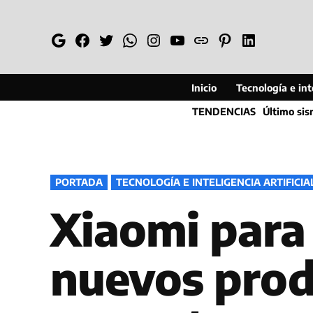
Saltar
al
Google
Facebook
Twitter
Whatsapp
Instagram
YouTube
Web
Pinterest
Linkedin
contenido
Inicio
Tecnología e inte
TENDENCIAS
Último si
PUBLICADO
PORTADA
TECNOLOGÍA E INTELIGENCIA ARTIFICIA
EN
Xiaomi para 
nuevos prod