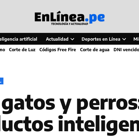
ligencia artificial
Actualidad
Deportes en Línea
Mi
Open
Open
smo
Corte de Luz
Códigos Free Fire
Corte de agua
DNI vencid
dropdown
dropdo
menu
menu
L
gatos y perros
uctos inteligen