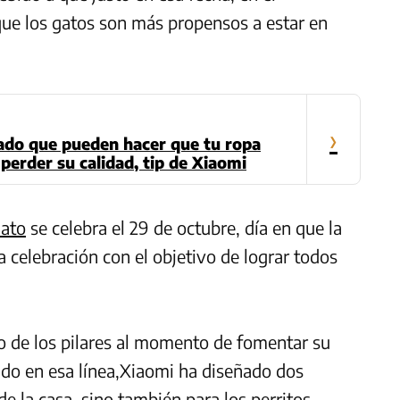
 que los gatos son más propensos a estar en
›
vado que pueden hacer que tu ropa
erder su calidad, tip de Xiaomi
ato
se celebra el 29 de octubre, día en que la
 celebración con el objetivo de lograr todos
o de los pilares al momento de fomentar su
ndo en esa línea,Xiaomi ha diseñado dos
de la casa, sino también para los perritos.