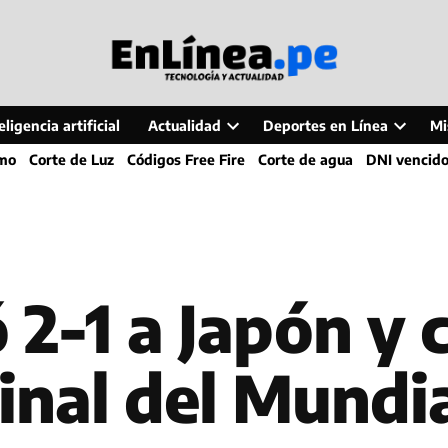
ligencia artificial
Actualidad
Deportes en Línea
Mi
Open
Open
smo
Corte de Luz
Códigos Free Fire
Corte de agua
DNI vencid
dropdown
dropdo
menu
menu
 2-1 a Japón y c
inal del Mundi