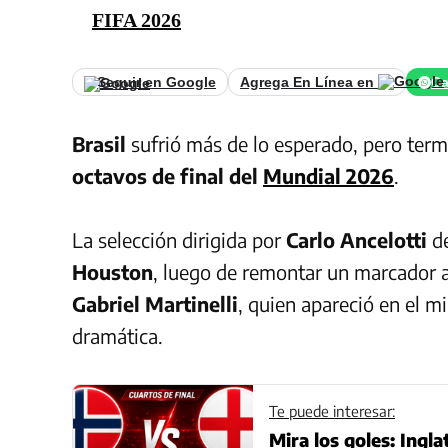
FIFA 2026
Seguir en Google
Agrega En Línea en
Ca
Brasil
sufrió más de lo esperado, pero term
octavos de final del
Mundial 2026
.
La selección dirigida por
Carlo Ancelotti
d
Houston
, luego de remontar un marcador a
Gabriel Martinelli
, quien apareció en el mi
dramática.
Te puede interesar:
Mira los goles: Ingl