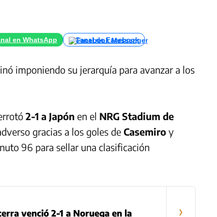
nal en WhatsApp
Canal de Facebook
inó imponiendo su jerarquía para avanzar a los
errotó
2-1 a Japón
en el
NRG Stadium de
dverso gracias a los goles de
Casemiro
y
nuto 96 para sellar una clasificación
›
aterra venció 2-1 a Noruega en la