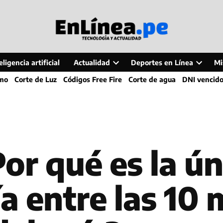
ligencia artificial
Actualidad
Deportes en Línea
Mi
Open
Open
smo
Corte de Luz
Códigos Free Fire
Corte de agua
DNI vencid
dropdown
dropdo
menu
menu
or qué es la ú
a entre las 10 