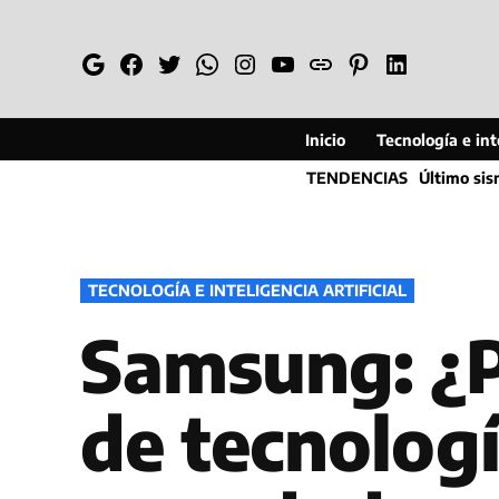
Saltar
al
Google
Facebook
Twitter
Whatsapp
Instagram
YouTube
Web
Pinterest
Linkedin
contenido
Inicio
Tecnología e inte
TENDENCIAS
Último si
PUBLICADO
TECNOLOGÍA E INTELIGENCIA ARTIFICIAL
EN
Samsung: ¿P
de tecnologí