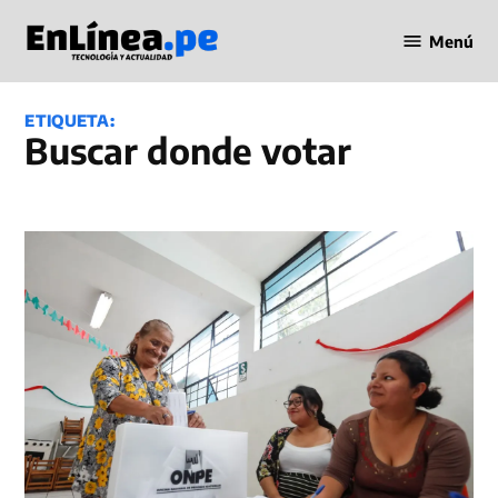
Saltar
Menú
al
Periodismo
contenido
en Línea
ETIQUETA:
buscar donde votar