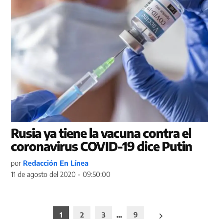
Rusia ya tiene la vacuna contra el
coronavirus COVID-19 dice Putin
por
Redacción En Línea
11 de agosto del 2020 - 09:50:00
Paginación
1
2
3
…
9