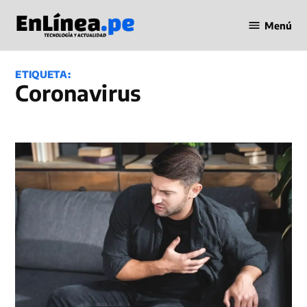
Saltar
Menú
al
Periodismo
contenido
en Línea
ETIQUETA:
Coronavirus