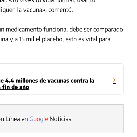
pliquen la vacuna», comentó.
 un medicamento funciona, debe ser comparado
na y a 15 mil el placebo, esto es vital para
›
ue 4.4 millones de vacunas contra la
 fin de año
en Línea en
G
o
o
g
l
e
Noticias