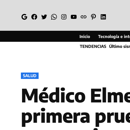
Saltar
al
Google
Facebook
Twitter
Whatsapp
Instagram
YouTube
Web
Pinterest
Linkedin
contenido
Inicio
Tecnología e inte
TENDENCIAS
Último si
PUBLICADO
SALUD
EN
Médico Elme
primera pru