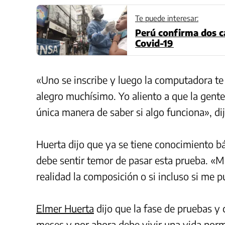
Te puede interesar:
Perú confirma dos ca
Covid-19
«Uno se inscribe y luego la computadora te 
alegro muchísimo. Yo aliento a que la gente 
única manera de saber si algo funciona», di
Huerta dijo que ya se tiene conocimiento bá
debe sentir temor de pasar esta prueba. «M
realidad la composición o si incluso si me 
Elmer Huerta
dijo que la fase de pruebas y 
meses y por ahora debe vivir una vida norma