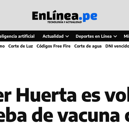
ligencia artificial
Actualidad
Deportes en Línea
Mi
Open
Open
smo
Corte de Luz
Códigos Free Fire
Corte de agua
DNI vencid
dropdown
dropdo
menu
menu
r Huerta es vo
eba de vacuna c