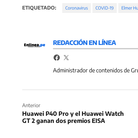
ETIQUETADO:
Coronavirus
COVID-19
Elmer Hu
REDACCIÓN EN LÍNEA
Administrador de contenidos de Gr
Navegación
de
Anterior
Huawei P40 Pro y el Huawei Watch
entradas
GT 2 ganan dos premios EISA