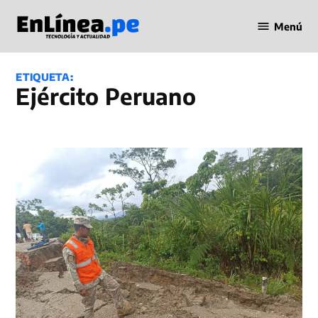
Saltar
Menú
al
Periodismo
contenido
en Línea
ETIQUETA:
Ejército Peruano