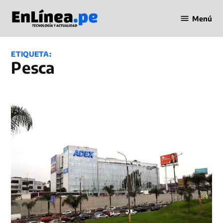
Saltar
Menú
al
Periodismo
contenido
en Línea
ETIQUETA:
pesca