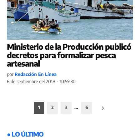
Ministerio de la Producción publicó
decretos para formalizar pesca
artesanal
por
Redacción En Línea
6 de septiembre del 2018 - 10:59:30
Paginación
1
2
3
…
6
de
entradas
● LO ÚLTIMO