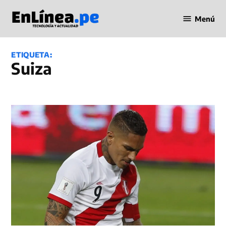
Saltar
Menú
al
Periodismo
contenido
en Línea
ETIQUETA:
Suiza