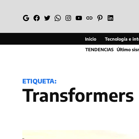
Saltar
al
Google
Facebook
Twitter
Whatsapp
Instagram
YouTube
Web
Pinterest
Linkedin
contenido
Inicio
Tecnología e inte
TENDENCIAS
Último si
ETIQUETA:
Transformers