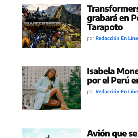
Transformers 
grabará en P
Tarapoto
por
Redacción En Lín
Isabela Mone
por el Perú 
por
Redacción En Lín
Avión que se