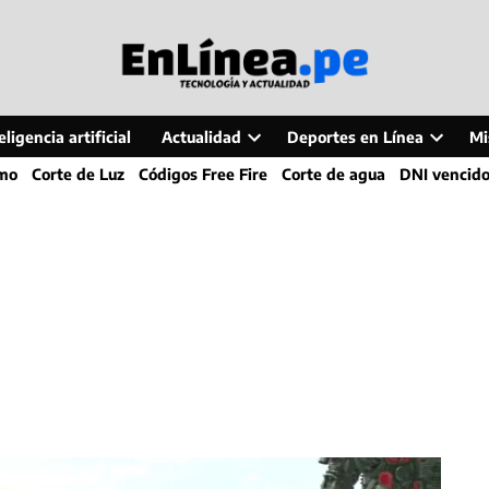
ligencia artificial
Actualidad
Deportes en Línea
Mi
Open
Open
smo
Corte de Luz
Códigos Free Fire
Corte de agua
DNI vencid
dropdown
dropdo
menu
menu