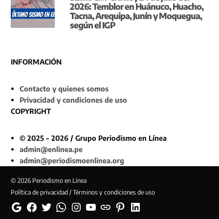
2026: Temblor en Huánuco, Huacho,
Tacna, Arequipa, Junín y Moquegua,
según el IGP
INFORMACIÓN
Contacto y quienes somos
Privacidad y condiciones de uso
COPYRIGHT
© 2025 - 2026 / Grupo Periodismo en Línea
admin@enlinea.pe
admin@periodismoenlinea.org
© 2026 Periodismo en Línea
Política de privacidad / Términos y condiciones de uso
Google
Facebook
Twitter
Whatsapp
Instagram
YouTube
Web
Pinterest
Linkedin