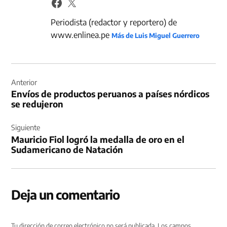
Periodista (redactor y reportero) de
www.enlinea.pe
Más de Luis Miguel Guerrero
Navegación
de
Anterior
Envíos de productos peruanos a países nórdicos
entradas
se redujeron
Siguiente
Mauricio Fiol logró la medalla de oro en el
Sudamericano de Natación
Deja un comentario
Tu dirección de correo electrónico no será publicada.
Los campos