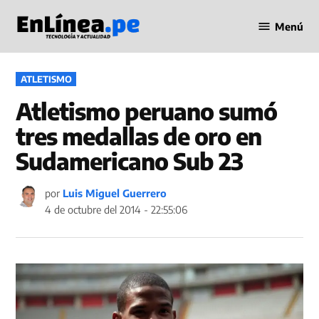
Saltar
Menú
al
Periodismo
contenido
en Línea
PUBLICADO
ATLETISMO
EN
Atletismo peruano sumó
tres medallas de oro en
Sudamericano Sub 23
por
Luis Miguel Guerrero
4 de octubre del 2014 - 22:55:06