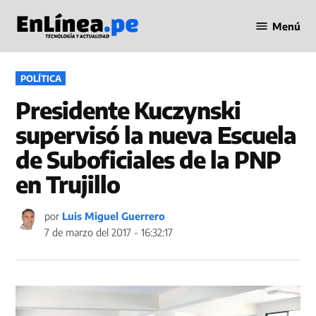
Saltar
Menú
al
Periodismo
contenido
en Línea
PUBLICADO
POLÍTICA
EN
Presidente Kuczynski
supervisó la nueva Escuela
de Suboficiales de la PNP
en Trujillo
por
Luis Miguel Guerrero
7 de marzo del 2017 - 16:32:17