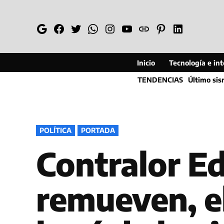
Saltar
al
Google
Facebook
Twitter
Whatsapp
Instagram
YouTube
Web
Pinterest
Linkedin
contenido
Inicio
Tecnología e inte
TENDENCIAS
Último si
PUBLICADO
POLÍTICA
PORTADA
EN
Contralor Ed
remueven, e