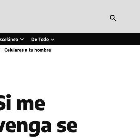
Open
Periodismo en Línea
Search
Inteligencia artificial, tecnología, tendencias,
actualidad y más
scelánea
De Todo
Open
Open
o
Celulares a tu nombre
wn
dropdown
dropdown
menu
menu
Si me
venga se