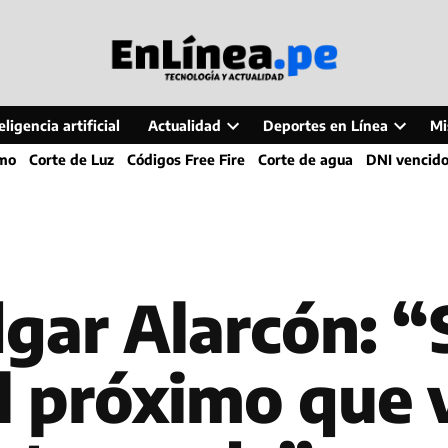
ligencia artificial
Actualidad
Deportes en Línea
Mi
Open
Open
smo
Corte de Luz
Códigos Free Fire
Corte de agua
DNI vencid
dropdown
dropdo
menu
menu
gar Alarcón: “
l próximo que 