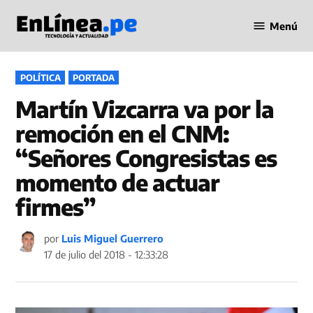
Saltar
Menú
al
Periodismo
contenido
en Línea
PUBLICADO
POLÍTICA
PORTADA
EN
Martín Vizcarra va por la
remoción en el CNM:
“Señores Congresistas es
momento de actuar
firmes”
por
Luis Miguel Guerrero
17 de julio del 2018 - 12:33:28