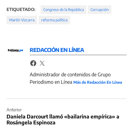
ETIQUETADO:
Congreso de la República
Corrupción
Martín Vizcarra
reforma política
REDACCIÓN EN LÍNEA
Administrador de contenidos de Grupo
Periodismo en Línea
Más de Redacción En Línea
Navegación
de
Anterior
Daniela Darcourt llamó «bailarina empírica» a
entradas
Rosángela Espinoza