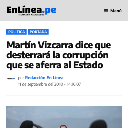
Saltar
Menú
al
Periodismo
contenido
en Línea
PUBLICADO
POLÍTICA
PORTADA
EN
Martín Vizcarra dice que
desterrará la corrupción
que se aferra al Estado
por
Redacción En Línea
11 de septiembre del 2018 - 14:16:07