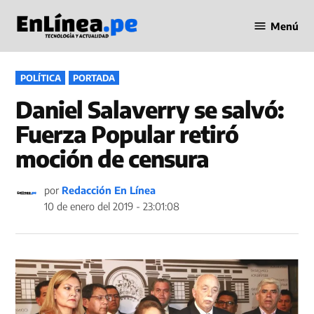
Saltar
Menú
al
Periodismo
contenido
en Línea
PUBLICADO
POLÍTICA
PORTADA
EN
Daniel Salaverry se salvó:
Fuerza Popular retiró
moción de censura
por
Redacción En Línea
10 de enero del 2019 - 23:01:08