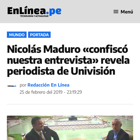
Saltar
Menú
al
Periodismo
contenido
en Línea
PUBLICADO
MUNDO
PORTADA
EN
Nicolás Maduro «confiscó
nuestra entrevista» revela
periodista de Univisión
por
Redacción En Línea
25 de febrero del 2019 - 23:19:29