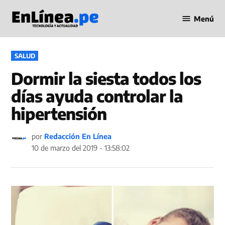
Saltar
Menú
al
Periodismo
contenido
en Línea
PUBLICADO
SALUD
EN
Dormir la siesta todos los
días ayuda controlar la
hipertensión
por
Redacción En Línea
10 de marzo del 2019 - 13:58:02