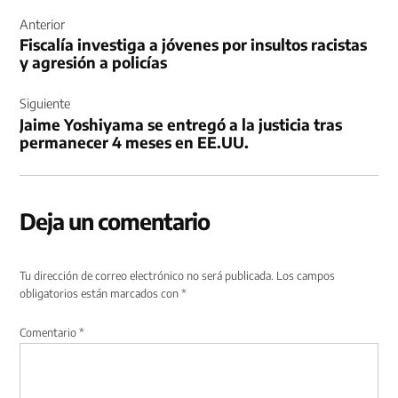
Navegación
de
Anterior
Fiscalía investiga a jóvenes por insultos racistas
entradas
y agresión a policías
Siguiente
Jaime Yoshiyama se entregó a la justicia tras
permanecer 4 meses en EE.UU.
Deja un comentario
Tu dirección de correo electrónico no será publicada.
Los campos
obligatorios están marcados con
*
Comentario
*