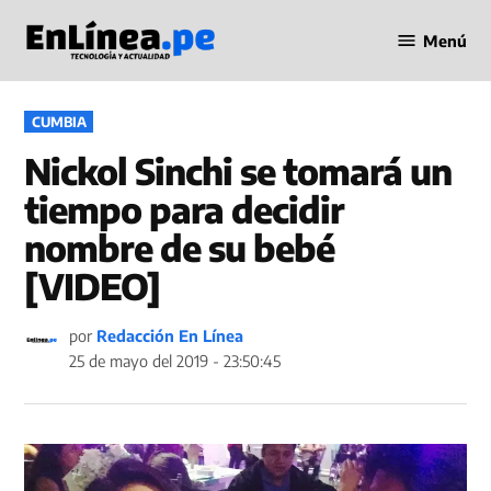
Saltar
Menú
al
Periodismo
contenido
en Línea
PUBLICADO
CUMBIA
EN
Nickol Sinchi se tomará un
tiempo para decidir
nombre de su bebé
[VIDEO]
por
Redacción En Línea
25 de mayo del 2019 - 23:50:45