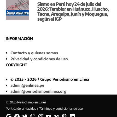
Sismo en Perú hoy 24 de julio del
2026: Temblor en Huánuco, Huacho,
Tacna, Arequipa, Junín y Moquegua,
según el IGP
INFORMACIÓN
Contacto y quienes somos
Privacidad y condiciones de uso
COPYRIGHT
© 2025 - 2026 / Grupo Periodismo en Línea
admin@enlinea.pe
admin@periodismoenlinea.org
© 2026 Periodismo en Línea
Política de privacidad / Términos y condiciones de uso
Google
Facebook
Twitter
Whatsapp
Instagram
YouTube
Web
Pinterest
Linkedin