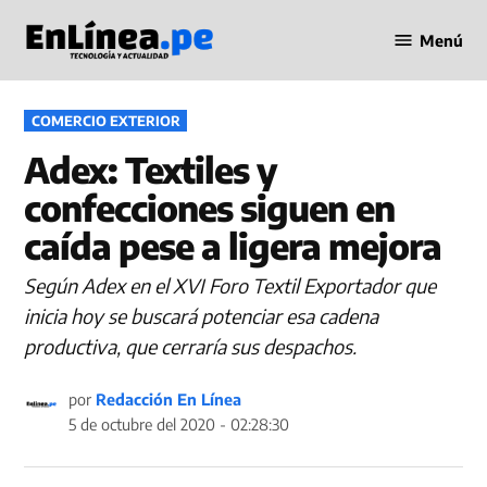
Saltar
Menú
al
Periodismo
contenido
en Línea
PUBLICADO
COMERCIO EXTERIOR
EN
Adex: Textiles y
confecciones siguen en
caída pese a ligera mejora
Según Adex en el XVI Foro Textil Exportador que
inicia hoy se buscará potenciar esa cadena
productiva, que cerraría sus despachos.
por
Redacción En Línea
5 de octubre del 2020 - 02:28:30