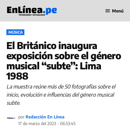
Saltar
Menú
al
Periodismo
contenido
en Línea
PUBLICADO
MÚSICA
EN
El Británico inaugura
exposición sobre el género
musical “subte”: Lima
1988
La muestra reúne más de 50 fotografías sobre el
inicio, evolución e influencias del género musical
subte.
por
Redacción En Línea
17 de marzo del 2023 - 06:53:45