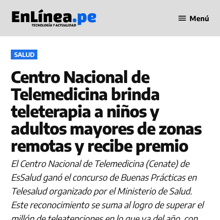
Saltar
Menú
al
Periodismo
contenido
en Línea
PUBLICADO
SALUD
EN
Centro Nacional de
Telemedicina brinda
teleterapia a niños y
adultos mayores de zonas
remotas y recibe premio
El Centro Nacional de Telemedicina (Cenate) de
EsSalud ganó el concurso de Buenas Prácticas en
Telesalud organizado por el Ministerio de Salud.
Este reconocimiento se suma al logro de superar el
millón de teleatenciones en lo que va del año, con