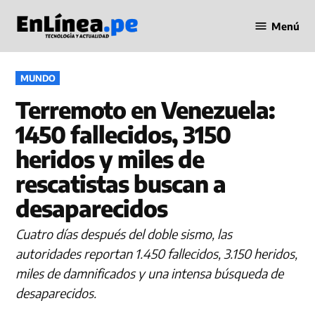
Saltar
Menú
al
Periodismo
contenido
en Línea
PUBLICADO
MUNDO
EN
Terremoto en Venezuela:
1450 fallecidos, 3150
heridos y miles de
rescatistas buscan a
desaparecidos
Cuatro días después del doble sismo, las
autoridades reportan 1.450 fallecidos, 3.150 heridos,
miles de damnificados y una intensa búsqueda de
desaparecidos.