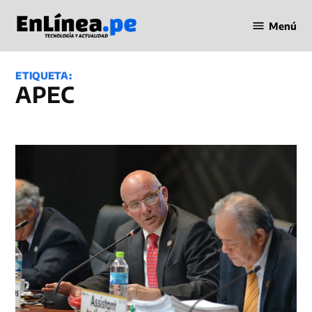
Saltar
Menú
al
Periodismo
contenido
en Línea
ETIQUETA:
APEC