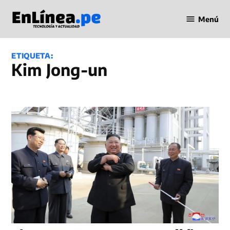
Saltar
Menú
al
Periodismo
contenido
en Línea
ETIQUETA:
Kim Jong-un