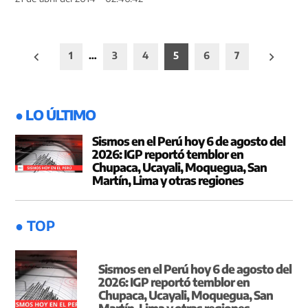
Paginación
1
…
3
4
5
6
7
de
entradas
● LO ÚLTIMO
Sismos en el Perú hoy 6 de agosto del
2026: IGP reportó temblor en
Chupaca, Ucayali, Moquegua, San
Martín, Lima y otras regiones
● TOP
Sismos en el Perú hoy 6 de agosto del
2026: IGP reportó temblor en
Chupaca, Ucayali, Moquegua, San
Martín, Lima y otras regiones