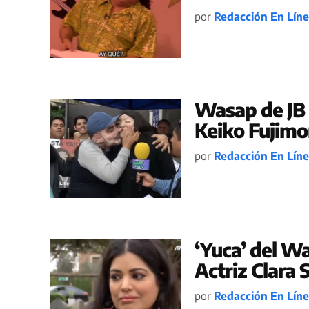
por
Redacción En Lín
Wasap de JB 
Keiko Fujimo
por
Redacción En Lín
‘Yuca’ del W
Actriz Clara
por
Redacción En Lín