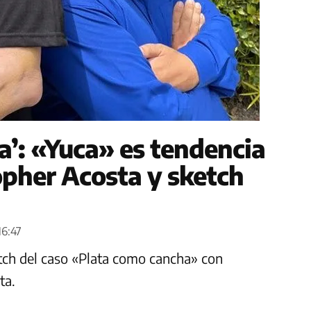
a’: «Yuca» es tendencia
opher Acosta y sketch
16:47
tch del caso «Plata como cancha» con
ta.