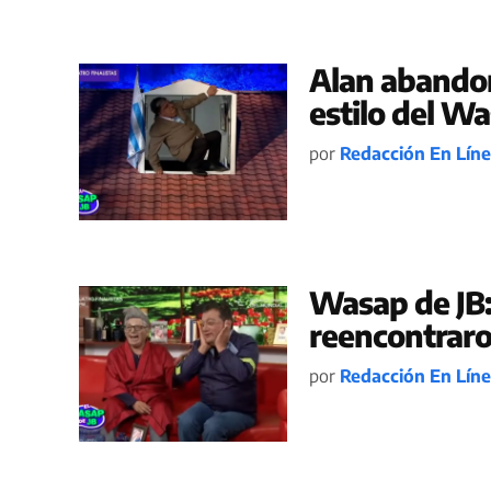
Alan abandon
estilo del Wa
por
Redacción En Lín
Wasap de JB:
reencontraro
por
Redacción En Lín