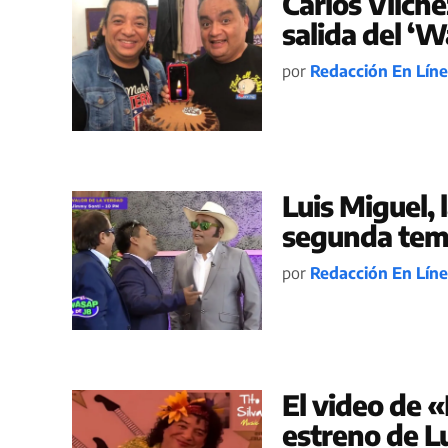
Carlos Vílch
salida del ‘W
por
Redacción En Lín
Luis Miguel, l
segunda tem
por
Redacción En Lín
El video de «L
estreno de Lu