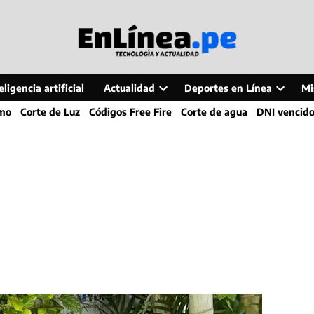
ligencia artificial
Actualidad
Deportes en Línea
Mi
Open
Open
smo
Corte de Luz
Códigos Free Fire
Corte de agua
DNI vencid
dropdown
dropdo
menu
menu