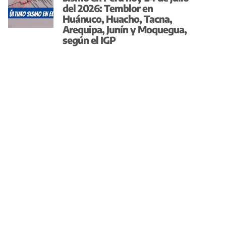
del 2026: Temblor en
Huánuco, Huacho, Tacna,
Arequipa, Junín y Moquegua,
según el IGP